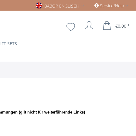
Babor englisch
Service/Help
BABOR ENGLISCH
€0.00 *
IFT SETS
mungen (gilt nicht für weiterführende Links)