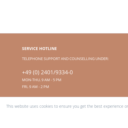
SERVICE HOTLINE
TELEPHONE SUPPORT AND COUNSELLING UNDER:
+49 (0) 2401/9334-0
MON-THU, 9 AM - 5 PM
FRI, 9 AM - 2 PM
This website uses cookies to ensure you get the best experience o
* All prices are quoted ne