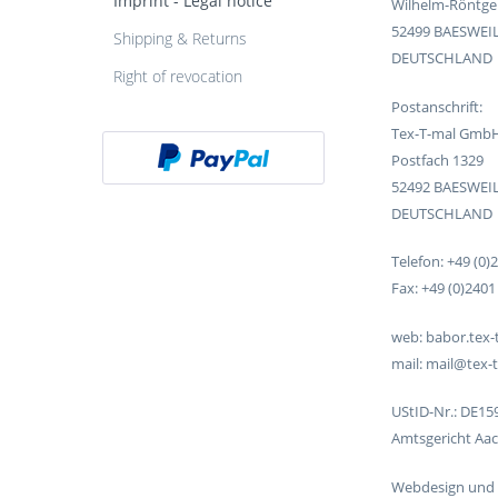
Imprint - Legal notice
Wilhelm-Röntgen
52499 BAESWEI
Shipping & Returns
DEUTSCHLAND
Right of revocation
Postanschrift:
Tex-T-mal Gmb
Postfach 1329
52492 BAESWEI
DEUTSCHLAND
Telefon: +49 (0)2
Fax: +49 (0)2401 
web: babor.tex-
mail: mail@tex-
UStID-Nr.: DE1
Amtsgericht Aa
Webdesign und 