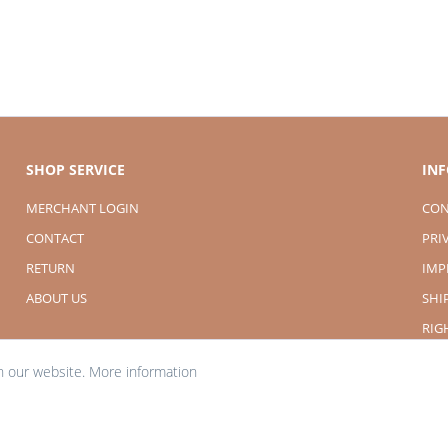
SHOP SERVICE
IN
MERCHANT LOGIN
CON
CONTACT
PRI
RETURN
IMP
ABOUT US
SHI
RIG
n our website.
More information
t of the statutory value-added tax and
shipping costs
and possibly delivery charges,