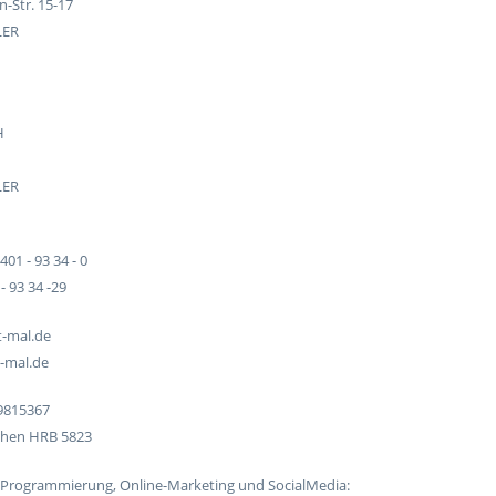
-Str. 15-17
LER
H
LER
401 - 93 34 - 0
- 93 34 -29
t-mal.de
t-mal.de
59815367
chen HRB 5823
Programmierung, Online-Marketing und SocialMedia: