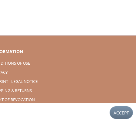
FORMATION
DITIONS OF USE
VACY
RINT - LEGAL NOTICE
PPING & RETURNS
HT OF REVOCATION
ACCEPT
 if not otherwise described