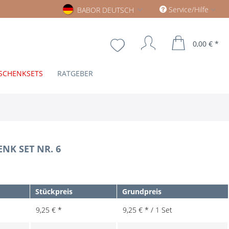
Babor deutsch
Service/Hilfe
BABOR DEUTSCH
0,00 € *
SCHENKSETS
RATGEBER
NK SET NR. 6
Stückpreis
Grundpreis
9,25 € *
9,25 € * / 1 Set