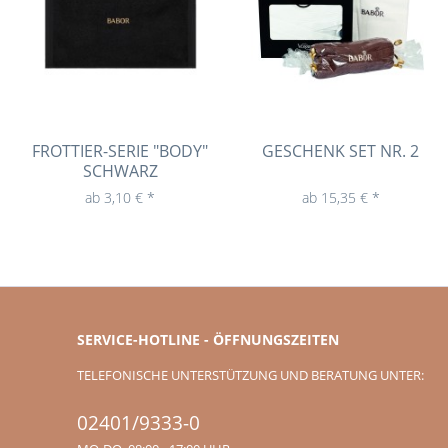
FROTTIER-SERIE "BODY"
GESCHENK SET NR. 2
SCHWARZ
ab 3,10 € *
ab 15,35 € *
SERVICE-HOTLINE - ÖFFNUNGSZEITEN
TELEFONISCHE UNTERSTÜTZUNG UND BERATUNG UNTER:
02401/9333-0