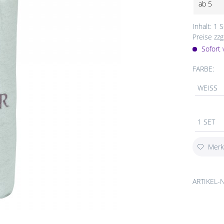
ab
5
Inhalt:
1 S
Preise zzg
Sofort 
FARBE:
WEISS
1 SET
Mer
ARTIKEL-N