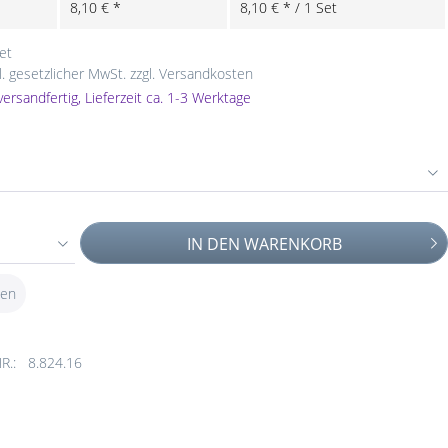
8,10 € *
8,10 € * / 1 Set
et
l. gesetzlicher MwSt.
zzgl. Versandkosten
versandfertig, Lieferzeit ca. 1-3 Werktage
IN DEN
WARENKORB
ken
R.:
8.824.16