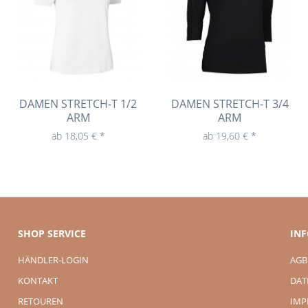
DAMEN STRETCH-T 1/2
DAMEN STRETCH-T 3/4
ARM
ARM
ab 18,05 € *
ab 19,60 € *
SHOP SERVICE
IN
HÄNDLER-LOGIN
AGB
KONTAKT
DAT
RETOUREN
IMP