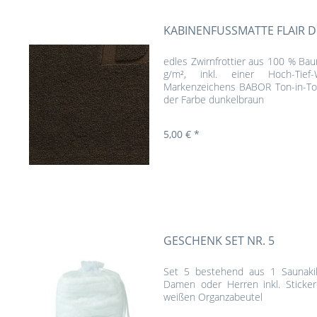
KABINENFUSSMATTE FLAIR D
edles Zwirnfrottier aus 100 % Bau
g/m², inkl. einer Hoch-Tief
Markenzeichens BABOR Ton-in-Ton
der Farbe dunkelbraun
5,00 € *
GESCHENK SET NR. 5
Set 5 bestehend aus 1 Saunakil
Damen oder Herren inkl. Sticker
weißen Organzabeutel