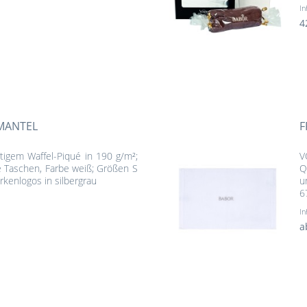
In
4
MANTEL
F
igem Waffel-Piqué in 190 g/m²;
V
 Taschen, Farbe weiß; Größen S
Q
rkenlogos in silbergrau
u
6
In
a