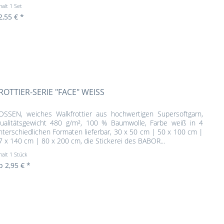
halt
1 Set
2,55 € *
ROTTIER-SERIE "FACE" WEISS
OSSEN, weiches Walkfrottier aus hochwertigen Supersoftgarn,
ualitätsgewicht 480 g/m², 100 % Baumwolle, Farbe weiß in 4
nterschiedlichen Formaten lieferbar, 30 x 50 cm | 50 x 100 cm |
7 x 140 cm | 80 x 200 cm, die Stickerei des BABOR...
halt
1 Stück
b 2,95 € *