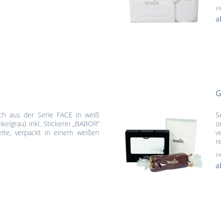
In
a
G
h aus der Serie FACE in weiß
S
elgrau) inkl. Stickerei „BABOR“
o
te, verpackt in einem weißen
v
r
In
a