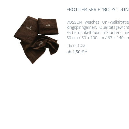
FROTTIER-SERIE "BODY" DU
VOSSEN, weiches Uni-Walkfrottie
Ringspinngarnen, Qualitätsgewic
Farbe dunkelbraun in 3 unterschie
50 cm / 50 x 100 cm / 67 x 140 cm, 
Inhalt
1 Stück
ab 1,50 € *