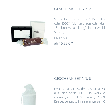
GESCHENK SET NR. 2
Set 2 bestehend aus 1 Duschtuc
oder BODY (dunkelbraun oder dunke
„Bonbon-Verpackung“ in einer Kla
sehen)
Inhalt
1 Set
ab 15,35 € *
GESCHENK SET NR. 6
neue Qualität "Made in Austria" 
aus der Serie FACE in weiß o
dunkelgrau) inkl. Stickerei „BA
Breite, verpackt in einem weißen 