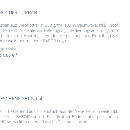
ROTTIER-TURBAN
urban aus Webfrottier in 350 g/m², 100 % Baumwolle, inkl. Knopf
nd Stretch-Schlaufe zur Befestigung, „Bedienungsanleitung“ zum
ehr leichten Handling liegt der Verpackung bei, Einheitsgröße,
arbe weiß, neutral ohne BABOR Logo
halt
1 Stück
b 6,85 € *
ESCHENK SET NR. 4
et 3 bestehend aus 1 Handtuch aus der Serie FACE in weiß inkl.
tickerei „BABOR“ und 1 Paar Frottier-Badeschuhe passend in
eiß, verpackt in einem Klarsicht-Geschenkkarton