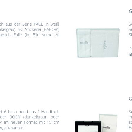
G
h aus der Serie FACE in weiß
S
lgrau) inkl. Stickerei „BABOR“,
S
rsicht-Folie (im Bild vorne zu
S
In
a
G
Set 6 bestehend aus 1 Handtuch
S
der BODY (dunkelbraun oder
i
BOR“ im neuen Format mit 15 cm
s
Organzabeutel
F