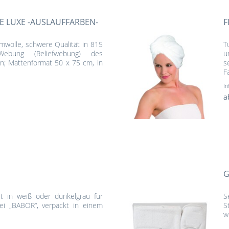
E LUXE -AUSLAUFFARBEN-
F
mwolle, schwere Qualität in 815
T
-Webung (Reliefwebung) des
u
; Mattenformat 50 x 75 cm, in
s
F
In
a
G
t in weiß oder dunkelgrau für
S
ei „BABOR“, verpackt in einem
S
w