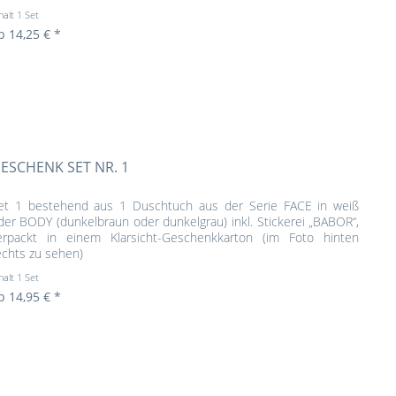
halt
1 Set
b 14,25 € *
ESCHENK SET NR. 1
et 1 bestehend aus 1 Duschtuch aus der Serie FACE in weiß
der BODY (dunkelbraun oder dunkelgrau) inkl. Stickerei „BABOR“,
erpackt in einem Klarsicht-Geschenkkarton (im Foto hinten
echts zu sehen)
halt
1 Set
b 14,95 € *