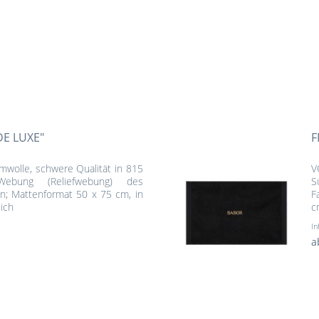
DE LUXE"
F
mwolle, schwere Qualität in 815
V
-Webung (Reliefwebung) des
S
; Mattenformat 50 x 75 cm, in
F
lich
c
In
a