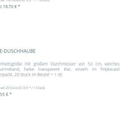
b 18,70 € *
E-DUSCHHAUBE
inheitsgröße mit großem Durchmesser von 53 cm, weiches
ummiband, Farbe transparent klar, einzeln im Polybeutel
erpackt, 20 Stück im Beutel = 1 VE
halt
20 Stück
(0,13 € * / 1 Stück)
,55 € *