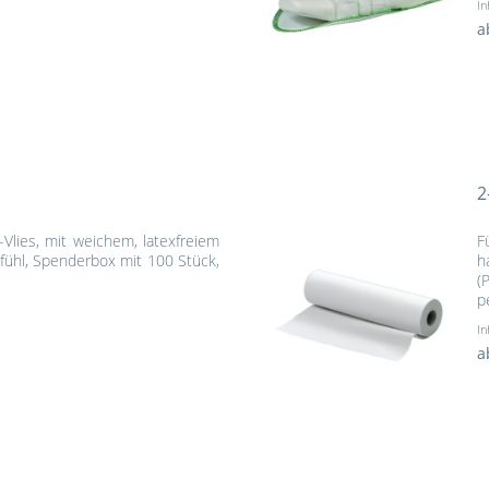
In
a
2
-Vlies, mit weichem, latexfreiem
F
hl, Spenderbox mit 100 Stück,
h
(
p
In
a