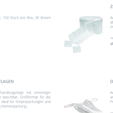
Z
bar, 150 Stück pro Box, 30 Boxen
A
a
i
In
a
FLAGEN
D
andlungsliege mit einseitiger
A
cht waschbar; Großformat für die
a
 ideal für Körperpackungen und
P
Unterverpackung...
In