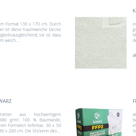
K
 im Format 130 x 170 cm. Durch
e
ser ist diese traumweiche Decke
g
gkeitsausgleichend, sie ist dazu
M
 weich....
d
a
HWARZ
F
rottier aus hochwertigem
a
t 480 g/m², 100 % Baumwolle,
b
hen Formaten lieferbar, 30 x 50
e
0 x 200 cm. Die Stickerei des...
S