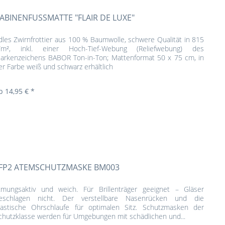
ABINENFUSSMATTE "FLAIR DE LUXE"
dles Zwirnfrottier aus 100 % Baumwolle, schwere Qualität in 815
/m², inkl. einer Hoch-Tief-Webung (Reliefwebung) des
arkenzeichens BABOR Ton-in-Ton; Mattenformat 50 x 75 cm, in
er Farbe weiß und schwarz erhältlich
b 14,95 € *
FP2 ATEMSCHUTZMASKE BM003
tmungsaktiv und weich. Für Brillenträger geeignet – Gläser
eschlagen nicht. Der verstellbare Nasenrücken und die
lastische Ohrschlaufe für optimalen Sitz. Schutzmasken der
chutzklasse werden für Umgebungen mit schädlichen und...