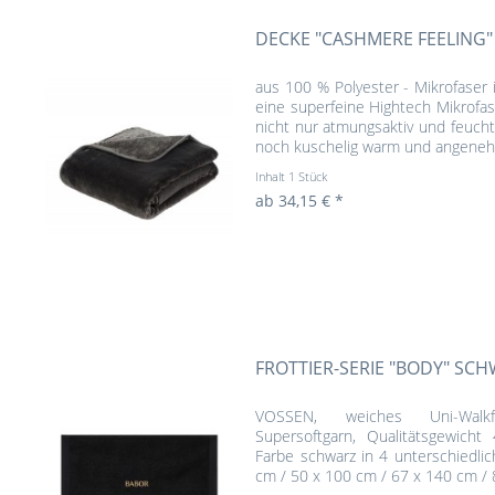
DECKE "CASHMERE FEELING"
aus 100 % Polyester - Mikrofaser
eine superfeine Hightech Mikrofa
nicht nur atmungsaktiv und feuchti
noch kuschelig warm und angenehm
Inhalt
1 Stück
ab 34,15 € *
FROTTIER-SERIE "BODY" SC
VOSSEN, weiches Uni-Walkf
Supersoftgarn, Qualitätsgewich
Farbe schwarz in 4 unterschiedlic
cm / 50 x 100 cm / 67 x 140 cm / 8