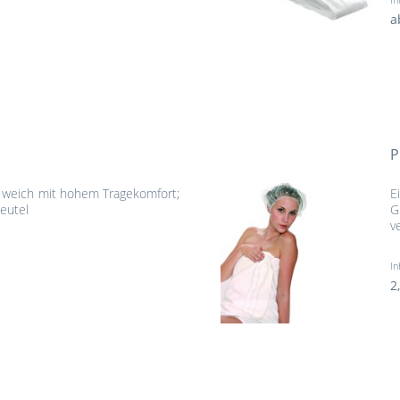
a
P
r weich mit hohem Tragekomfort;
E
beutel
G
v
In
2