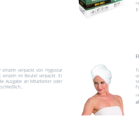
In
1
R
F
P einzeln verpackt von Hygostar
T
t einzeln im Beutel verpackt. Er
u
die Ausgabe an Mitarbeiter oder
s
hließlich...
F
In
a