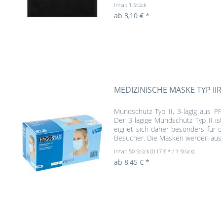
Inhalt
1 Stück
ab 3,10 € *
MEDIZINISCHE MASKE TYP II
Mundschutz Typ II, 3-lagig aus P
Der 3-lagige Mundschutz Typ II is
eignet sich daher besonders für 
Besucher. Die Masken werden aussc
Inhalt
50 Stück
(0,17 € * / 1 Stück)
ab 8,45 € *