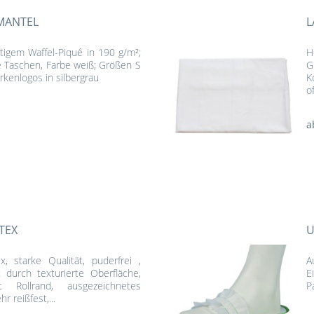
MANTEL
L
igem Waffel-Piqué in 190 g/m²;
H
 Taschen, Farbe weiß; Größen S
G
rkenlogos in silbergrau
K
o
a
TEX
U
 starke Qualität, puderfrei ,
A
it durch texturierte Oberfläche,
E
t Rollrand, ausgezeichnetes
P
r reißfest,...