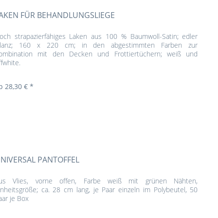
AKEN FÜR BEHANDLUNGSLIEGE
och strapazierfähiges Laken aus 100 % Baumwoll-Satin; edler
lanz; 160 x 220 cm; in den abgestimmten Farben zur
ombination mit den Decken und Frottiertüchern; weiß und
ffwhite.
b 28,30 € *
NIVERSAL PANTOFFEL
us Vlies, vorne offen, Farbe weiß mit grünen Nähten,
inheitsgröße; ca. 28 cm lang, je Paar einzeln im Polybeutel, 50
aar je Box