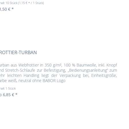
halt
10 Stück
(1,15 € * / 1 Stück)
1,50 € *
ROTTIER-TURBAN
urban aus Webfrottier in 350 g/m², 100 % Baumwolle, inkl. Knopf
nd Stretch-Schlaufe zur Befestigung, „Bedienungsanleitung“ zum
ehr leichten Handling liegt der Verpackung bei, Einheitsgröße,
arbe weiß, neutral ohne BABOR Logo
halt
1 Stück
b 6,85 € *