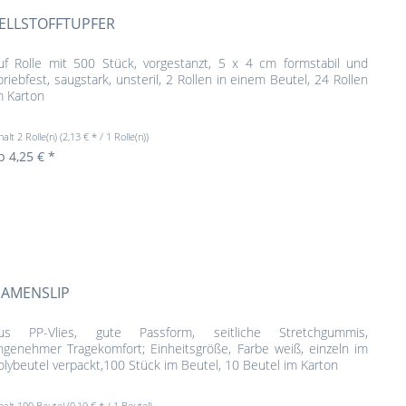
ELLSTOFFTUPFER
uf Rolle mit 500 Stück, vorgestanzt, 5 x 4 cm formstabil und
briebfest, saugstark, unsteril, 2 Rollen in einem Beutel, 24 Rollen
m Karton
halt
2 Rolle(n)
(2,13 € * / 1 Rolle(n))
b 4,25 € *
AMENSLIP
us PP-Vlies, gute Passform, seitliche Stretchgummis,
ngenehmer Tragekomfort; Einheitsgröße, Farbe weiß, einzeln im
olybeutel verpackt,100 Stück im Beutel, 10 Beutel im Karton
halt
100 Beutel
(0,19 € * / 1 Beutel)