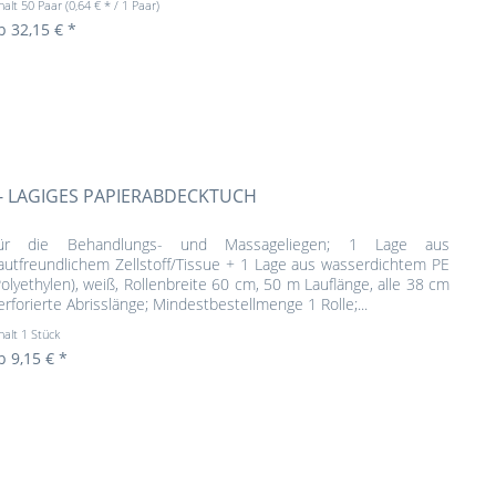
halt
50 Paar
(0,64 € * / 1 Paar)
b 32,15 € *
- LAGIGES PAPIERABDECKTUCH
ür die Behandlungs- und Massageliegen; 1 Lage aus
autfreundlichem Zellstoff/Tissue + 1 Lage aus wasserdichtem PE
Polyethylen), weiß, Rollenbreite 60 cm, 50 m Lauflänge, alle 38 cm
erforierte Abrisslänge; Mindestbestellmenge 1 Rolle;...
halt
1 Stück
b 9,15 € *