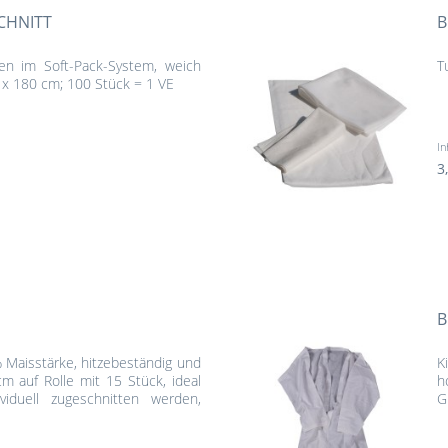
CHNITT
B
en im Soft-Pack-System, weich
T
 x 180 cm; 100 Stück = 1 VE
In
3
B
 % Maisstärke, hitzebeständig und
K
m auf Rolle mit 15 Stück, ideal
h
viduell zugeschnitten werden,
G