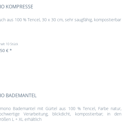
IO KOMPRESSE
uch aus 100 % Tencel, 30 x 30 cm, sehr saugfähig, kompostierbar
halt
10 Stück
,50 € *
IO BADEMANTEL
imono Bademantel mit Gürtel aus 100 % Tencel, Farbe natur,
ochwertige Verarbeitung, blickdicht, kompostierbar; in den
rößen L + XL erhältlich