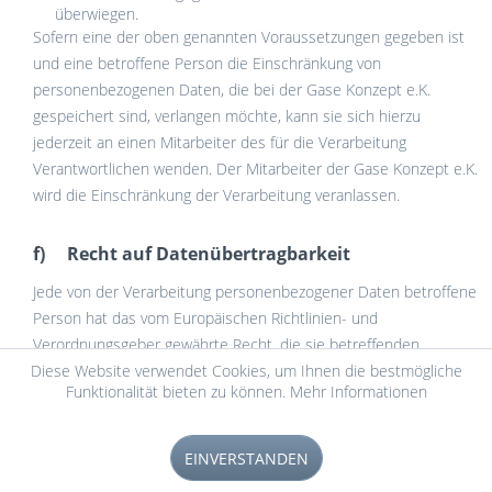
überwiegen.
Sofern eine der oben genannten Voraussetzungen gegeben ist
und eine betroffene Person die Einschränkung von
personenbezogenen Daten, die bei der Gase Konzept e.K.
gespeichert sind, verlangen möchte, kann sie sich hierzu
jederzeit an einen Mitarbeiter des für die Verarbeitung
Verantwortlichen wenden. Der Mitarbeiter der Gase Konzept e.K.
wird die Einschränkung der Verarbeitung veranlassen.
f) Recht auf Datenübertragbarkeit
Jede von der Verarbeitung personenbezogener Daten betroffene
Person hat das vom Europäischen Richtlinien- und
Verordnungsgeber gewährte Recht, die sie betreffenden
Diese Website verwendet Cookies, um Ihnen die bestmögliche
personenbezogenen Daten, welche durch die betroffene Person
Funktionalität bieten zu können.
Mehr Informationen
einem Verantwortlichen bereitgestellt wurden, in einem
strukturierten, gängigen und maschinenlesbaren Format zu
erhalten. Sie hat außerdem das Recht, diese Daten einem
EINVERSTANDEN
anderen Verantwortlichen ohne Behinderung durch den