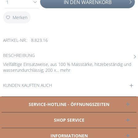
IN DEN
WARENKORB
1
Merken
ARTIKEL-NR.:
8.823.16
BESCHREIBUNG
Vielfälltige Einsatzweise, aus 100 % Maisstärke, hitzebeständig und
wasserundurchlässig; 200 x...
mehr
KUNDEN KAUFTEN AUCH
SERVICE-HOTLINE - ÖFFNUNGSZEITEN
SHOP SERVICE
INFORMATIONEN